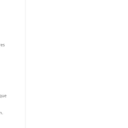
res
 que
n.