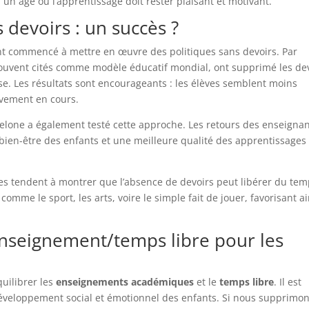
 un âge où l’apprentissage doit rester plaisant et motivant.
 devoirs : un succès ?
 ont commencé à mettre en œuvre des politiques sans devoirs. Par
souvent cités comme modèle éducatif mondial, ont supprimé les de
se. Les résultats sont encourageants : les élèves semblent moins
tivement en cours.
celone a également testé cette approche. Les retours des enseigna
bien-être des enfants et une meilleure qualité des apprentissages
s tendent à montrer que l’absence de devoirs peut libérer du te
comme le sport, les arts, voire le simple fait de jouer, favorisant ai
 enseignement/temps libre pour les
uilibrer les
enseignements académiques
et le
temps libre
. Il est
développement social et émotionnel des enfants. Si nous supprimo