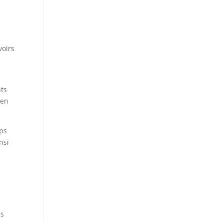
voirs
nts
 en
mps
nsi
ns